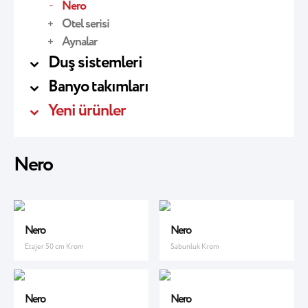
Nero
Otel serisi
Aynalar
Duş sistemleri
Banyo takımları
Yeni ürünler
Nero
Nero
Nero
Etajer 50 cm Krom
Sabunluk Krom
Nero
Nero