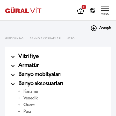
0
MENU
Anasayfa
|
|
GİRİŞ SAYFASI
BANYO AKSESUARLARI
NERO
Vitrifiye
Armatür
Banyo mobilyaları
Banyo aksesuarları
Karizma
Venedik
Quare
Pera