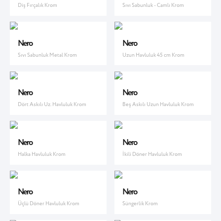
Diş Fırçalık Krom
Sıvı Sabunluk - Camlı Krom
Nero
Nero
Sıvı Sabunluk Metal Krom
Uzun Havluluk 45 cm Krom
Nero
Nero
Dört Askılı Uz. Havluluk Krom
Beş Askılı Uzun Havluluk Krom
Nero
Nero
Halka Havluluk Krom
İkili Döner Havluluk Krom
Nero
Nero
Üçlü Döner Havluluk Krom
Süngerlik Krom