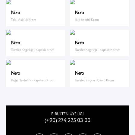
Nero
Nero
Tekli Askılık Krom
İkili Askılık Krom
Nero
Nero
Tuvalet Kağıtlığı - Kapaklı Krom
Tuvalet Kağıtlığı - Kapaksız Krom
Nero
Nero
Kağıt Havluluk - Kapaksız Krom
Tuvalet Fırçası - Camlı Krom
E-BÜLTEN ÜYELİĞİ
(+90) 274 225 03 00