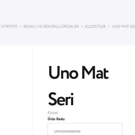
VİTRİFİYE
|
RENKLİ VE DEKORLU ÜRÜNLER
|
KLOZETLER
|
UNO MAT SE
Uno Mat
Seri
Klozet
Ürün Kodu
UN03DAK006300