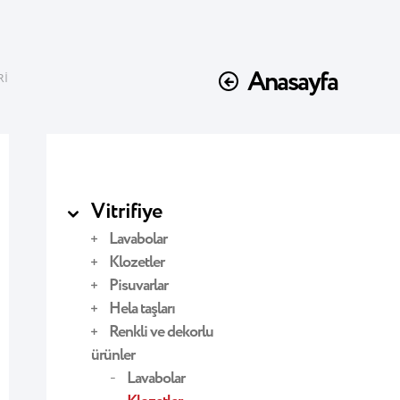
Anasayfa
Rİ
Vitrifiye
Lavabolar
Klozetler
Pisuvarlar
Hela taşları
Renkli ve dekorlu
ürünler
Lavabolar