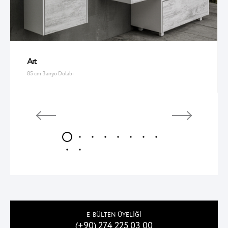
Art
85 cm Banyo Dolabı
E-BÜLTEN ÜYELİĞİ
(+90) 274 225 03 00