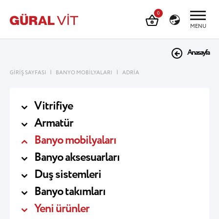
0
MENU
Anasayfa
|
|
GİRİŞ SAYFASI
BANYO MOBİLYALARI
ADRİA
Vitrifiye
Armatür
Banyo mobilyaları
Banyo aksesuarları
Duş sistemleri
Banyo takımları
Yeni ürünler