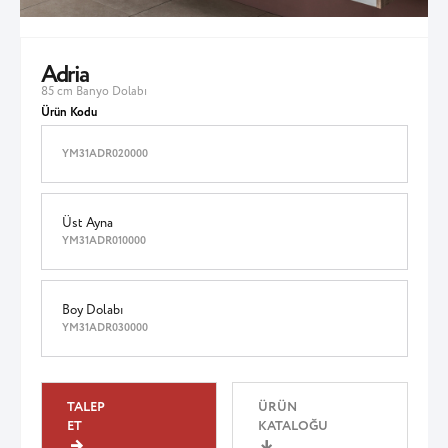
Adria
85 cm Banyo Dolabı
Ürün Kodu
YM31ADR020000
Üst Ayna
YM31ADR010000
Boy Dolabı
YM31ADR030000
TALEP
ÜRÜN
ET
KATALOĞU