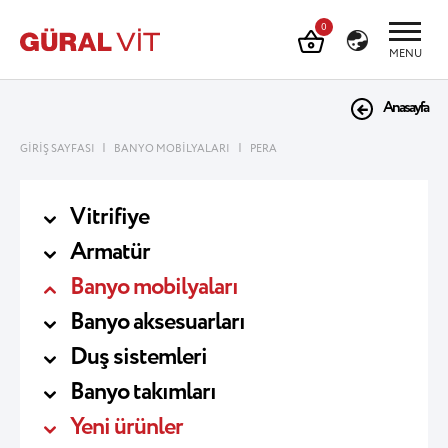
0
MENU
Anasayfa
|
|
GİRİŞ SAYFASI
BANYO MOBİLYALARI
PERA
Vitrifiye
Armatür
Banyo mobilyaları
Banyo aksesuarları
Duş sistemleri
Banyo takımları
Yeni ürünler