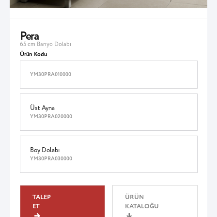
Pera
65 cm Banyo Dolabı
Ürün Kodu
YM30PRA010000
Üst Ayna
YM30PRA020000
Boy Dolabı
YM30PRA030000
TALEP
ÜRÜN
ET
KATALOĞU