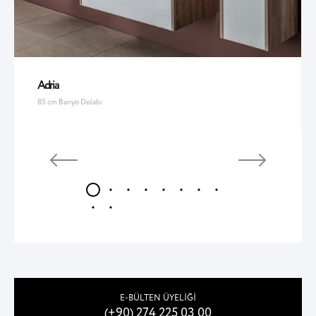
Adria
85 cm Banyo Dolabı
E-BÜLTEN ÜYELİĞİ
(+90) 274 225 03 00